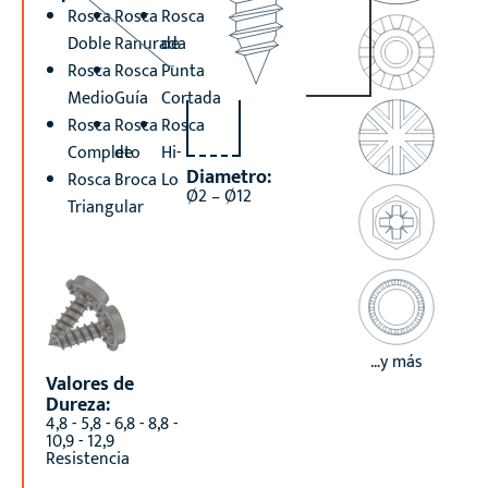
Rosca
Rosca
Rosca
Doble
Ranurada
de
Rosca
Rosca
Punta
Medio
Guía
Cortada
Rosca
Rosca
Rosca
Completo
de
Hi-
Diametro:
Rosca
Broca
Lo
Ø2 – Ø12
Triangular
…y más
Valores de
Dureza:
4,8 - 5,8 - 6,8 - 8,8 -
10,9 - 12,9
Resistencia