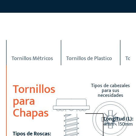
Tornillos Métricos
Tornillos de Plastico
Torn
Tornillos
Tipos de cabezales
para sus
para
necesidades
Chapas
Longitud (L):
4mm - 150mm
Tipos de Roscas: